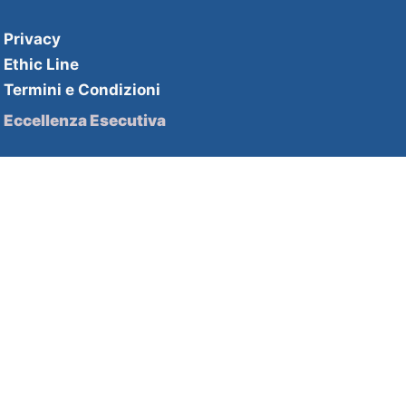
Privacy
Ethic Line
Termini e Condizioni
Eccellenza Esecutiva
Soluzioni HHPartners
Competenze HHAcademy
Strategie di innovazione
Soluzioni HHDecisive
Competenze HHInnovation
Contatti
2nd Floor Beaumont House 1b
Lambton Road London SW20 OLW